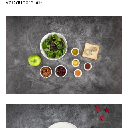
verzaubern. 🕯️✨