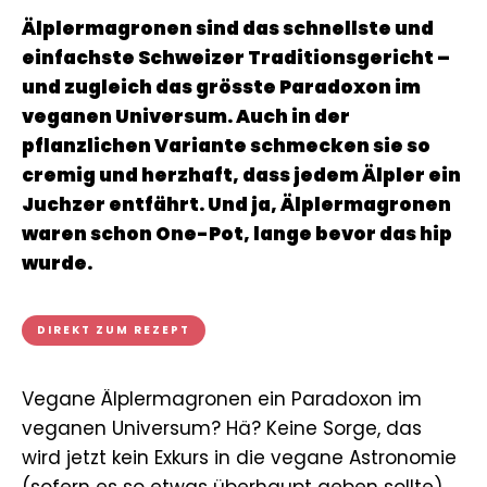
Älplermagronen sind das schnellste und
einfachste Schweizer Traditionsgericht –
und zugleich das grösste Paradoxon im
veganen Universum. Auch in der
pflanzlichen Variante schmecken sie so
cremig und herzhaft, dass jedem Älpler ein
Juchzer entfährt. Und ja, Älplermagronen
waren schon One-Pot, lange bevor das hip
wurde.
DIREKT ZUM REZEPT
Vegane Älplermagronen ein Paradoxon im
veganen Universum? Hä? Keine Sorge, das
wird jetzt kein Exkurs in die vegane Astronomie
(sofern es so etwas überhaupt geben sollte)