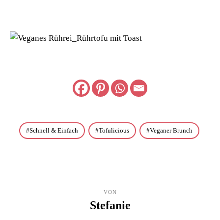
Schnell & Einfach
Tofulicious
Veganer Brunch
VON
Stefanie