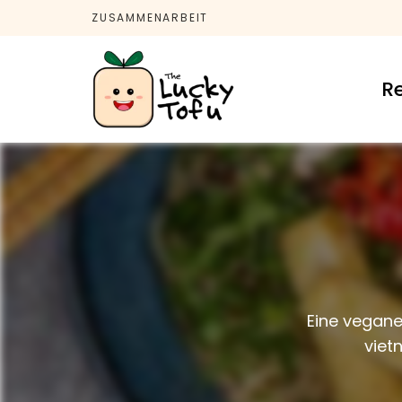
ZUSAMMENARBEIT
R
The
It's
Vegan
Baby!
Lucky
Tofu
Eine vegane
viet