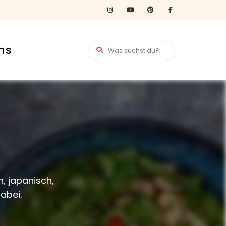
ns
, japanisch,
abei.