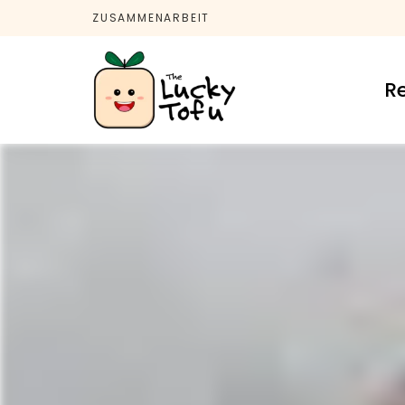
ZUSAMMENARBEIT
R
The
It's
Vegan
Baby!
Lucky
Tofu