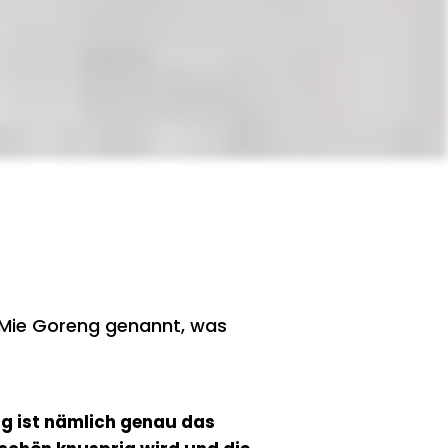
h Mie Goreng genannt, was
ng ist nämlich genau das