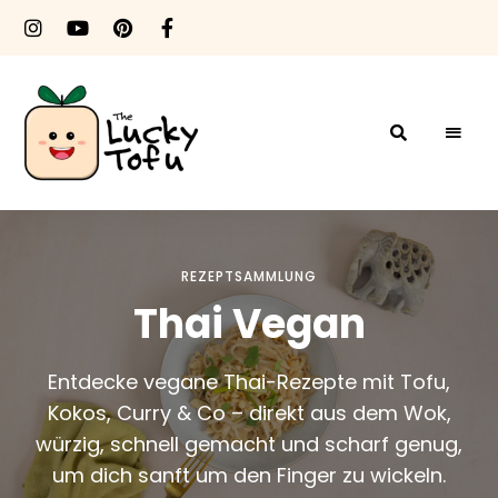
The
It's
Vegan
Baby!
Lucky
REZEPTSAMMLUNG
Tofu
Thai Vegan
Entdecke vegane Thai-Rezepte mit Tofu,
Kokos, Curry & Co – direkt aus dem Wok,
würzig, schnell gemacht und scharf genug,
um dich sanft um den Finger zu wickeln.