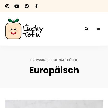
The
It's
Vegan
Baby!
Lucky
BROWSING REGIONALE KÜCHE
Tofu
Europäisch